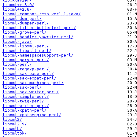
libxklavier/
libxml++-5.0/
libxml++2.6/
libxml-commons-resolver1.1-java/
libxml-dom-perl/
libxml-dumper-perl/
libxml-filter-buffertext-perl/
libxml-grove-perl/
libxml-handler-yawriter-perl/
libxml-java/
libxml-libxml-perl/
libxml-libxslt-perl/
libxml-namespacesupport-perl/
libxml-parser-perl/
libxml-perl/
libxml-regexp-perl/
libxml-sax-base-perl/
libxml-sax-expat-perl/
libxml-sax-machines-perl/
libxml-sax-perl/
libxml-sax-writer-perl/
libxml-simple-perl/
libxml-twig-perl/
libxml-writer-perl/
libxml-xpath-perl/
libxml-xpathengine-perl/
libxml2/
libxml2.9/
libxmlb/
libxmltok/