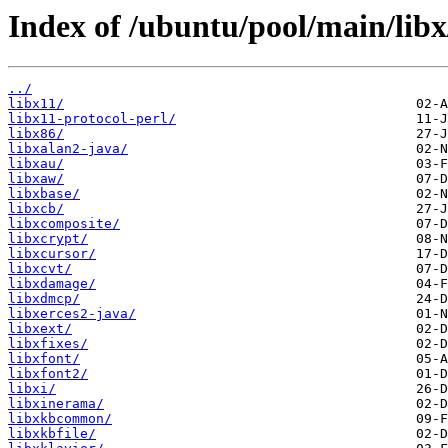
Index of /ubuntu/pool/main/libx
../
libx11/
libx11-protocol-perl/
libx86/
libxalan2-java/
libxau/
libxaw/
libxbase/
libxcb/
libxcomposite/
libxcrypt/
libxcursor/
libxcvt/
libxdamage/
libxdmcp/
libxerces2-java/
libxext/
libxfixes/
libxfont/
libxfont2/
libxi/
libxinerama/
libxkbcommon/
libxkbfile/