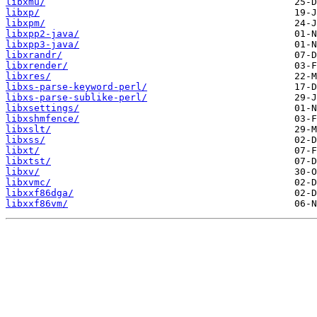
libxmu/
libxp/
libxpm/
libxpp2-java/
libxpp3-java/
libxrandr/
libxrender/
libxres/
libxs-parse-keyword-perl/
libxs-parse-sublike-perl/
libxsettings/
libxshmfence/
libxslt/
libxss/
libxt/
libxtst/
libxv/
libxvmc/
libxxf86dga/
libxxf86vm/